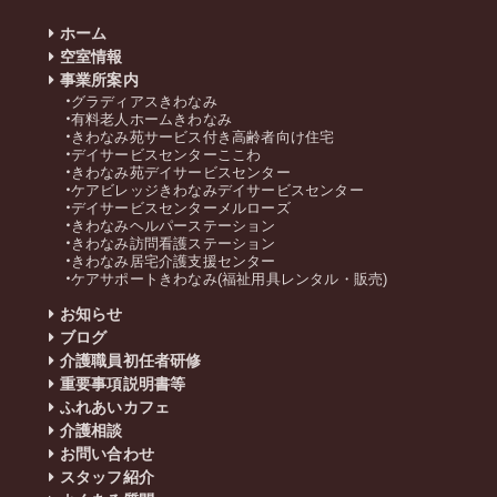
ホーム
空室情報
事業所案内
グラディアスきわなみ
有料老人ホームきわなみ
きわなみ苑サービス付き高齢者向け住宅
デイサービスセンターここわ
きわなみ苑デイサービスセンター
ケアビレッジきわなみデイサービスセンター
デイサービスセンターメルローズ
きわなみヘルパーステーション
きわなみ訪問看護ステーション
きわなみ居宅介護支援センター
ケアサポートきわなみ(福祉用具レンタル・販売)
お知らせ
ブログ
介護職員初任者研修
重要事項説明書等
ふれあいカフェ
介護相談
お問い合わせ
スタッフ紹介