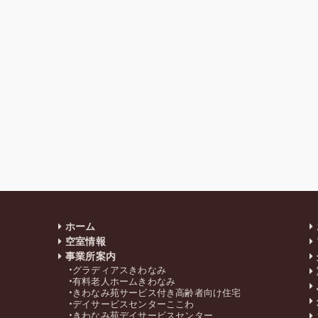
ホーム
空室情報
事業所案内
グラディアスきわなみ
有料老人ホームきわなみ
きわなみ苑サービス付き高齢者向け住宅
デイサービスセンターここわ
きわなみ苑デイサービスセンター