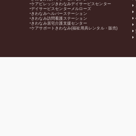
ケアビレッジきわなみデイサービスセンター
デイサービスセンターメルローズ
きわなみヘルパーステーション
きわなみ訪問看護ステーション
きわなみ居宅介護支援センター
ケアサポートきわなみ(福祉用具レンタル・販売)