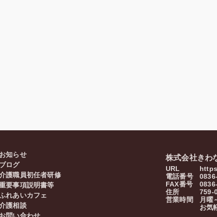
お知らせ
株式会社きわ
ブログ
URL
http
介護職員初任者研修
電話番号
0836
FAX番号
0836
重要事項説明書等
住所
759-
ふれあいカフェ
営業時間
月曜～
介護相談
お気
お問い合わせ