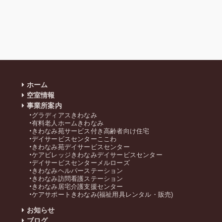
ホーム
空室情報
事業所案内
グラディアスきわなみ
有料老人ホームきわなみ
きわなみ苑サービス付き高齢者向け住宅
デイサービスセンターここわ
きわなみ苑デイサービスセンター
ケアビレッジきわなみデイサービスセンター
デイサービスセンターメルローズ
きわなみヘルパーステーション
きわなみ訪問看護ステーション
きわなみ居宅介護支援センター
ケアサポートきわなみ(福祉用具レンタル・販売)
お知らせ
ブログ