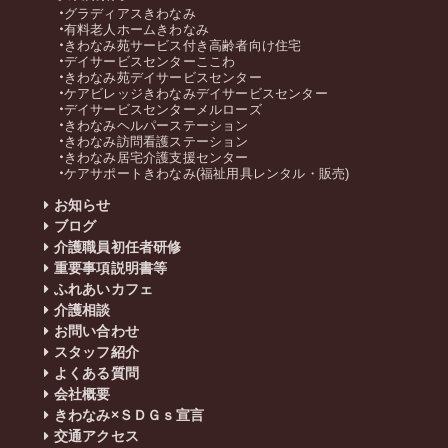
グラディアスきわなみ
有料老人ホームきわなみ
きわなみ苑サービス付き高齢者向け住宅
デイサービスセンターここわ
きわなみ苑デイサービスセンター
ケアビレッジきわなみデイサービスセンター
デイサービスセンターメルローズ
きわなみヘルパーステーション
きわなみ訪問看護ステーション
きわなみ居宅介護支援センター
ケアサポートきわなみ(福祉用具レンタル・販売)
お知らせ
ブログ
介護職員初任者研修
重要事項説明書等
ふれあいカフェ
介護相談
お問い合わせ
スタッフ紹介
よくある質問
会社概要
きわなみ×ＳＤＧｓ宣言
交通アクセス