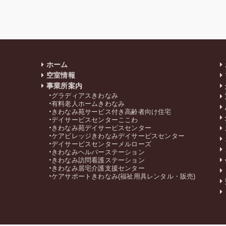
ホーム
空室情報
事業所案内
グラディアスきわなみ
有料老人ホームきわなみ
きわなみ苑サービス付き高齢者向け住宅
デイサービスセンターここわ
きわなみ苑デイサービスセンター
ケアビレッジきわなみデイサービスセンター
デイサービスセンターメルローズ
きわなみヘルパーステーション
きわなみ訪問看護ステーション
きわなみ居宅介護支援センター
ケアサポートきわなみ(福祉用具レンタル・販売)