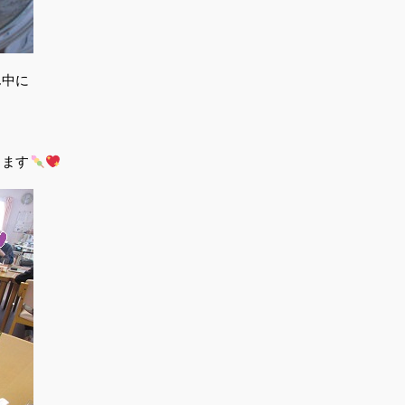
ん中に
きます