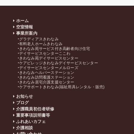
ホーム
空室情報
事業所案内
グラディアスきわなみ
有料老人ホームきわなみ
きわなみ苑サービス付き高齢者向け住宅
デイサービスセンターここわ
きわなみ苑デイサービスセンター
ケアビレッジきわなみデイサービスセンター
デイサービスセンターメルローズ
きわなみヘルパーステーション
きわなみ訪問看護ステーション
きわなみ居宅介護支援センター
ケアサポートきわなみ(福祉用具レンタル・販売)
お知らせ
ブログ
介護職員初任者研修
重要事項説明書等
ふれあいカフェ
介護相談