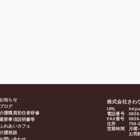
お知らせ
株式会社きわ
ブログ
URL
http
介護職員初任者研修
電話番号
0836
FAX番号
0836
重要事項説明書等
住所
759-
ふれあいカフェ
営業時間
月曜～
介護相談
お気
お問い合わせ