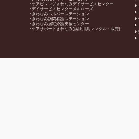
ケアビレッジきわなみデイサービスセンター
デイサービスセンターメルローズ
きわなみヘルパーステーション
きわなみ訪問看護ステーション
きわなみ居宅介護支援センター
ケアサポートきわなみ(福祉用具レンタル・販売)