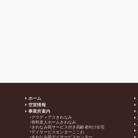
ホーム
空室情報
事業所案内
グラディアスきわなみ
有料老人ホームきわなみ
きわなみ苑サービス付き高齢者向け住宅
デイサービスセンターここわ
きわなみ苑デイサービスセンター