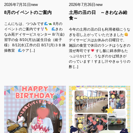
2026年7月31日
new
2026年7月26日
new
8月のイベントのご案内
土用の丑の日 ～きわなみ給
食～
こんにちは、つつみです
8月の
イベントのご案内です
きわ
今年の土用の丑の日も利用者様にうな
なみ苑デイサービスセンター 8/ 7(金)
ぎを召し上がって いただきました
習字の会 8/10(月)お誕生日会（綾子
デイサービスはお休みの日曜日で、
様） 8/12(水)工作の日 8/17(月)３Ｂ体
施設の食堂で休日のランチはうなぎの
操教室
ケア [...]
混ぜ寿司です
すし飯に錦糸卵もた
っぷりかけて、うなぎのかば焼きが
のっています！すまし汁やきゅうりの
酢 [...]