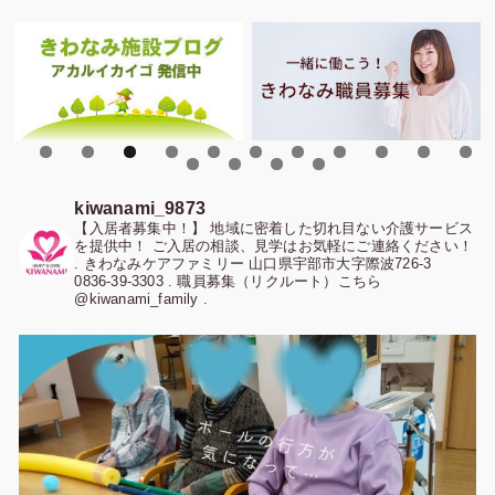
0
1
2
3
4
5
kiwanami_9873
【入居者募集中！】
地域に密着した切れ目ない介護サービス
を提供中！
ご入居の相談、見学はお気軽にご連絡ください！
.
きわなみケアファミリー
山口県宇部市大字際波726-3
0836-39-3303
.
職員募集（リクルート）こちら
@kiwanami_family
.