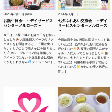
2026年7月13日
new
2026年7月6日
お誕生日会 ～デイサービス
七夕ふれあい交流会 ～デイ
センターメルローズ～
サービスセンターメルローズ
～
今日は、K様92歳のお誕生日をお祝い
しました
お誕生日スイーツのリク
今日は原中央幼稚園の園児さんにお越
エストをお聞きすると、 『麺が食べ
しいただき 七夕のふれあい交流会を
たい』とのことで焼きそばを焼きまし
行いました
夏服の園児さんがデ
た
ホットプレート2台を準備して、
イルームに入ってこられました
整
スイーツではない お誕生日会は初め
列され、七夕さまとドレミの歌を歌っ
てかもしれません
デイルームに [...]
ていただき 利用者様も手拍子で応え
られました
かわいい姿と歌声に
皆 [...]