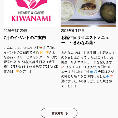
2026年6月29日
2026年6月17日
7月のイベントのご案内
お誕生日リクエストメニュ
ー ～きわなみ苑～
こんにちは、つつみです
7月の
イベントのご案内です
きわ
きわなみでは、お誕生日にお好きなも
なみ苑デイサービスセンター 7/ 8(水)
のを召し上がって いただこうと、お
習字の会 7/15(水)お誕生日会（靖子
誕生日リクエストカードを配ります
様） 7/17(金)３Ｂ体操教室 7/21(火)工
リクエストいただいた今回のメニ
作の日
ケア [...]
ューは「お魚」です
今回はアジ
の梅照り焼きをご準備しました
夏にぴったりのさっぱりした焼き魚
で、お [...]
more