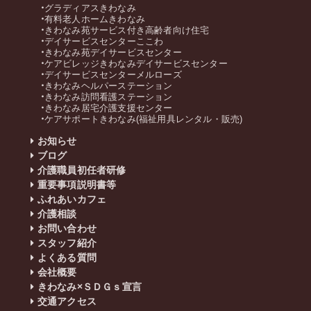
グラディアスきわなみ
有料老人ホームきわなみ
きわなみ苑サービス付き高齢者向け住宅
デイサービスセンターここわ
きわなみ苑デイサービスセンター
ケアビレッジきわなみデイサービスセンター
デイサービスセンターメルローズ
きわなみヘルパーステーション
きわなみ訪問看護ステーション
きわなみ居宅介護支援センター
ケアサポートきわなみ(福祉用具レンタル・販売)
お知らせ
ブログ
介護職員初任者研修
重要事項説明書等
ふれあいカフェ
介護相談
お問い合わせ
スタッフ紹介
よくある質問
会社概要
きわなみ×ＳＤＧｓ宣言
交通アクセス