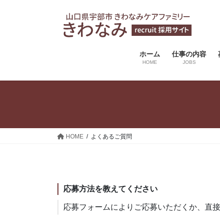
コ
ナ
ン
ビ
テ
ゲ
ン
ー
ツ
シ
ホーム
仕事の内容
HOME
JOBS
へ
ョ
ス
ン
キ
に
ッ
移
プ
動
HOME
よくあるご質問
応募方法を教えてください
応募フォームによりご応募いただくか、直